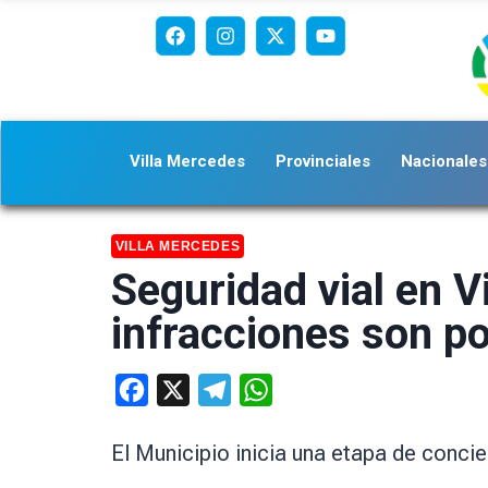
Villa Mercedes
Provinciales
Nacionales
VILLA MERCEDES
Seguridad vial en V
infracciones son p
Facebook
X
Telegram
WhatsApp
El Municipio inicia una etapa de concie