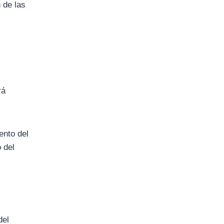
n de las
rá
ento del
 del
del