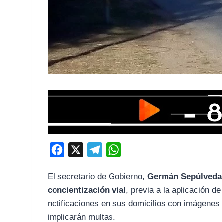
F
X
T
W
a
e
h
El secretario de Gobierno,
Germán Sepúlveda
c
l
a
concientización vial
, previa a la aplicación 
e
e
t
notificaciones en sus domicilios con imágenes 
b
g
s
implicarán multas.