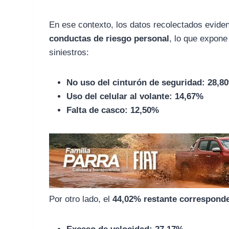
o
r
A
o
a
p
En ese contexto, los datos recolectados evide
k
m
p
conductas de riesgo personal
, lo que expone
siniestros:
No uso del cinturón de seguridad: 28,8
Uso del celular al volante: 14,67%
Falta de casco: 12,50%
Por otro lado, el
44,02% restante corresponde