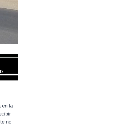
 en la
cibir
nte no