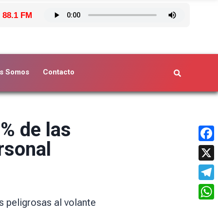
 88.1 FM
s Somos
Contacto
5% de las
rsonal
Face
X
Tele
s peligrosas al volante
What