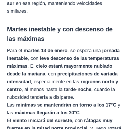
sur
en esa región, manteniendo velocidades
similares.
Martes inestable y con descenso de
las máximas
Para el
martes 13 de enero
, se espera una
jornada
inestable
, con
leve descenso de las temperaturas
máximas
. El
cielo estará mayormente nublado
desde la mañana
, con
precipitaciones de variada
intensidad
, especialmente en las
regiones norte y
centro
, al menos hasta la
tarde-noche
, cuando la
nubosidad tendería a disiparse.
Las
mínimas se mantendrán en torno a los 17°C
y
las
máximas llegarán a los 30°C
.
El
viento iniciará del sureste
, con
ráfagas muy
fuertes en la mitad norte provincial
, y luego
rotará