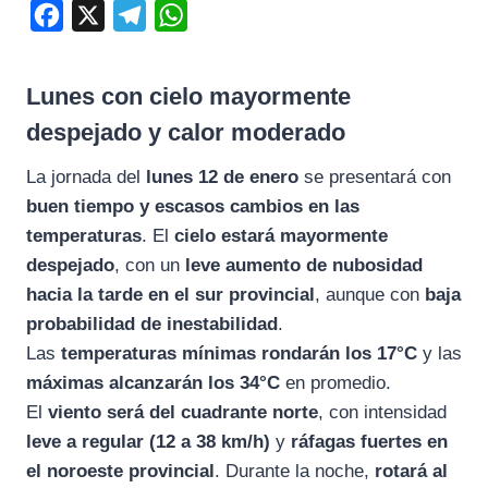
F
X
T
W
a
e
h
c
l
a
Lunes con cielo mayormente
e
e
t
despejado y calor moderado
b
g
s
La jornada del
lunes 12 de enero
se presentará con
o
r
A
buen tiempo y escasos cambios en las
o
a
p
temperaturas
. El
cielo estará mayormente
k
m
p
despejado
, con un
leve aumento de nubosidad
hacia la tarde en el sur provincial
, aunque con
baja
probabilidad de inestabilidad
.
Las
temperaturas mínimas rondarán los 17°C
y las
máximas alcanzarán los 34°C
en promedio.
El
viento será del cuadrante norte
, con intensidad
leve a regular (12 a 38 km/h)
y
ráfagas fuertes en
el noroeste provincial
. Durante la noche,
rotará al