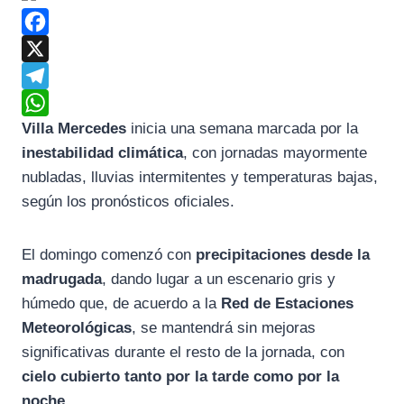
F
a
X
c
T
Villa Mercedes
inicia una semana marcada por la
e
e
W
inestabilidad climática
, con jornadas mayormente
b
l
h
nubladas, lluvias intermitentes y temperaturas bajas,
o
e
a
según los pronósticos oficiales.
o
g
t
k
r
s
El domingo comenzó con
precipitaciones desde la
a
A
madrugada
, dando lugar a un escenario gris y
m
p
húmedo que, de acuerdo a la
Red de Estaciones
p
Meteorológicas
, se mantendrá sin mejoras
significativas durante el resto de la jornada, con
cielo cubierto tanto por la tarde como por la
noche
.