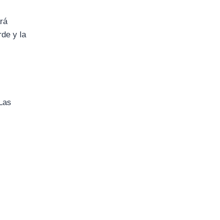
ará
rde y la
 Las