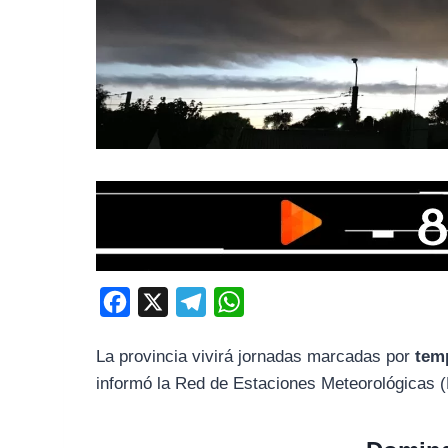
F
X
T
W
a
e
h
La provincia vivirá jornadas marcadas por
temp
c
l
a
informó la Red de Estaciones Meteorológicas 
e
e
t
b
g
s