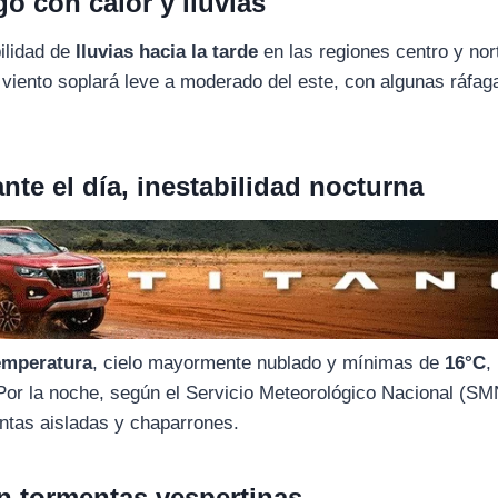
o con calor y lluvias
bilidad de
lluvias hacia la tarde
en las regiones centro y nor
l viento soplará leve a moderado del este, con algunas ráfag
nte el día, inestabilidad nocturna
emperatura
, cielo mayormente nublado y mínimas de
16°C
,
 Por la noche, según el Servicio Meteorológico Nacional (SM
ntas aisladas y chaparrones.
n tormentas vespertinas