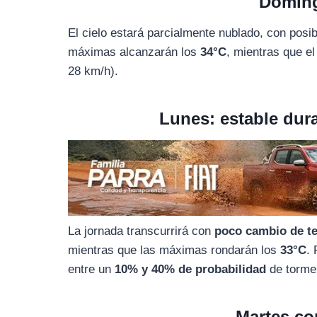
Doming
o
r
A
o
a
p
El cielo estará parcialmente nublado, con posi
k
m
p
máximas alcanzarán los
34°C
, mientras que e
28 km/h).
Lunes: estable dura
La jornada transcurrirá con
poco cambio de t
mientras que las máximas rondarán los
33°C
.
entre un
10% y 40% de probabilidad
de torme
Martes co