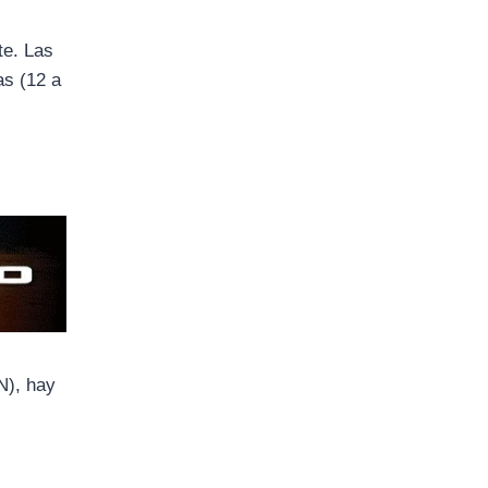
te. Las
as (12 a
N), hay