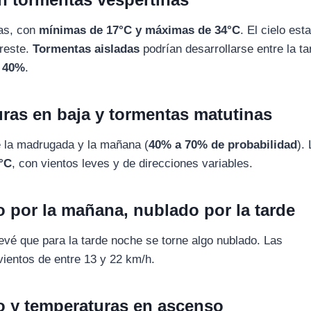
ras, con
mínimas de 17°C y máximas de 34°C
. El cielo est
oreste.
Tormentas aisladas
podrían desarrollarse entre la ta
l 40%
.
uras en baja y tormentas matutinas
e la madrugada y la mañana (
40% a 70% de probabilidad
).
9°C
, con vientos leves y de direcciones variables.
o por la mañana, nublado por la tarde
revé que para la tarde noche se torne algo nublado. Las
vientos de entre 13 y 22 km/h.
to y temperaturas en ascenso