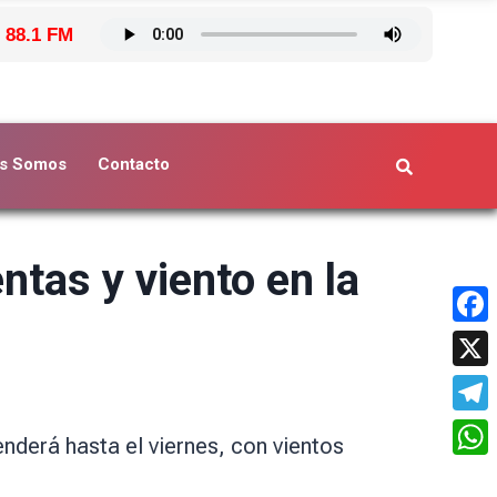
 88.1 FM
s Somos
Contacto
tas y viento en la
Face
X
Tele
enderá hasta el viernes, con vientos
What