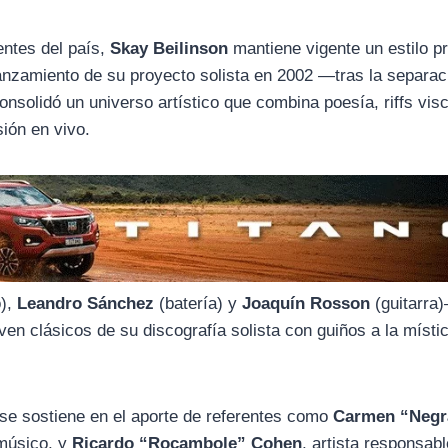
entes del país,
Skay Beilinson
mantiene vigente un estilo pr
lanzamiento de su proyecto solista en 2002 —tras la separac
nsolidó un universo artístico que combina poesía, riffs vis
ión en vivo.
o),
Leandro Sánchez
(batería) y
Joaquín Rosson
(guitarra
ven clásicos de su discografía solista con guiños a la místi
se sostiene en el aporte de referentes como
Carmen “Negr
 músico, y
Ricardo “Rocambole” Cohen
, artista responsab