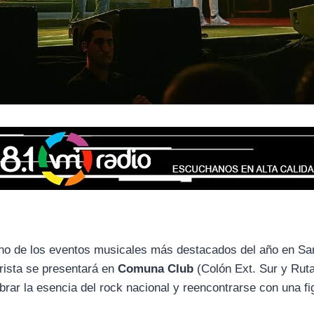
no de los eventos musicales más destacados del año en San
arrista se presentará en
Comuna Club
(Colón Ext. Sur y Ruta
brar la esencia del rock nacional y reencontrarse con una fi