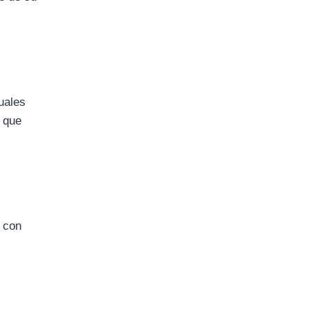
uales
l que
con