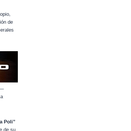
opio,
ión de
cerales
)—
ca
a Poli”
le de su