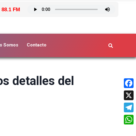
 88.1 FM
s Somos
Contacto
os detalles del
Face
X
Tele
What