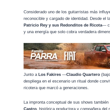
o
r
A
o
a
p
Considerado uno de los guitarristas más influy
k
m
p
reconocible y cargado de identidad. Desde el 
Patricio Rey y sus Redonditos de Ricota
— co
y una energía que solo cobra verdadera dimens
Junto a
Los Fakires
—
Claudio Quartero
(baj
despliega en el escenario un ritual donde convi
ricotera que marcó a generaciones.
La impronta conceptual de sus shows también 
Castro
, histórica productora y compañera del