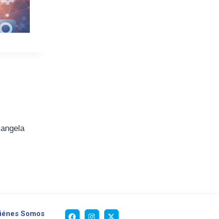
iangela
iénes Somos