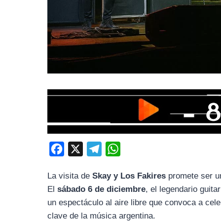
F
X
T
W
a
e
h
La visita de
Skay y Los Fakires
promete ser u
c
l
a
El
sábado 6 de diciembre
, el legendario guit
e
e
t
un espectáculo al aire libre que convoca a cele
b
g
s
clave de la música argentina.