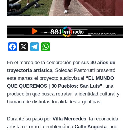
F
X
T
W
a
e
h
En el marco de la celebración por sus
30 años de
c
l
a
trayectoria artística
,
Soledad Pastorutti
presentó
e
e
t
este martes el proyecto audiovisual
“EL MUNDO
b
g
s
QUE QUEREMOS | 30 Pueblos: San Luis”
, una
o
r
A
producción que busca retratar la identidad cultural y
o
a
p
humana de distintas localidades argentinas.
k
m
p
Durante su paso por
Villa Mercedes
, la reconocida
artista recorrió la emblemática
Calle Angosta
, uno