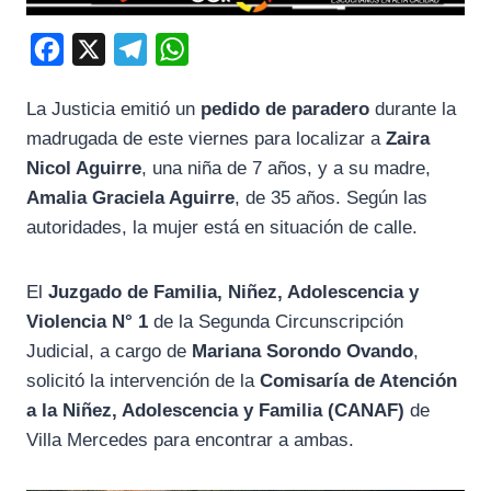
F
X
T
W
a
e
h
La Justicia emitió un
pedido de paradero
durante la
c
l
a
madrugada de este viernes para localizar a
Zaira
e
e
t
Nicol Aguirre
, una niña de 7 años, y a su madre,
b
g
s
Amalia Graciela Aguirre
, de 35 años. Según las
o
r
A
autoridades, la mujer está en situación de calle.
o
a
p
k
m
p
El
Juzgado de Familia, Niñez, Adolescencia y
Violencia N° 1
de la Segunda Circunscripción
Judicial, a cargo de
Mariana Sorondo Ovando
,
solicitó la intervención de la
Comisaría de Atención
a la Niñez, Adolescencia y Familia (CANAF)
de
Villa Mercedes para encontrar a ambas.