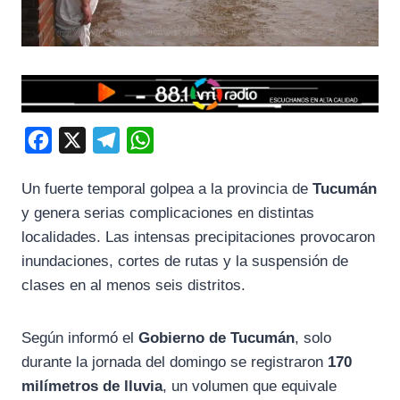
F
X
T
W
a
e
h
Un fuerte temporal golpea a la provincia de
Tucumán
c
l
a
y genera serias complicaciones en distintas
e
e
t
localidades. Las intensas precipitaciones provocaron
b
g
s
inundaciones, cortes de rutas y la suspensión de
o
r
A
clases en al menos seis distritos.
o
a
p
k
m
p
Según informó el
Gobierno de Tucumán
, solo
durante la jornada del domingo se registraron
170
milímetros de lluvia
, un volumen que equivale