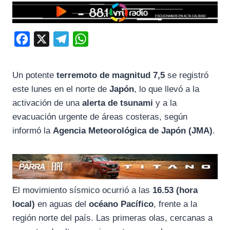
F
X
T
W
a
e
h
c
l
a
Un potente
terremoto de magnitud 7,5
se registró
e
e
t
este lunes en el norte de
Japón
, lo que llevó a la
b
g
s
activación de una
alerta de tsunami
y a la
o
r
A
evacuación urgente de áreas costeras, según
informó la
Agencia Meteorológica de Japón (JMA)
.
o
a
p
k
m
p
El movimiento sísmico ocurrió a las
16.53 (hora
local)
en aguas del
océano Pacífico
, frente a la
región norte del país. Las primeras olas, cercanas a