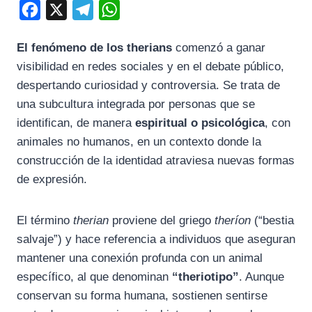
F
X
T
W
a
e
h
El fenómeno de los therians
comenzó a ganar
c
l
a
visibilidad en redes sociales y en el debate público,
e
e
t
despertando curiosidad y controversia. Se trata de
b
g
s
una subcultura integrada por personas que se
o
r
A
identifican, de manera
espiritual o psicológica
, con
o
a
p
animales no humanos, en un contexto donde la
k
m
p
construcción de la identidad atraviesa nuevas formas
de expresión.
El término
therian
proviene del griego
theríon
(“bestia
salvaje”) y hace referencia a individuos que aseguran
mantener una conexión profunda con un animal
específico, al que denominan
“theriotipo”
. Aunque
conservan su forma humana, sostienen sentirse