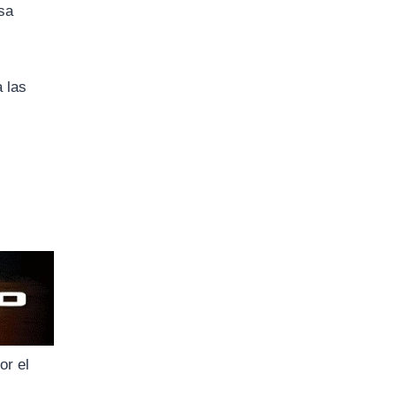
sa
a las
or el