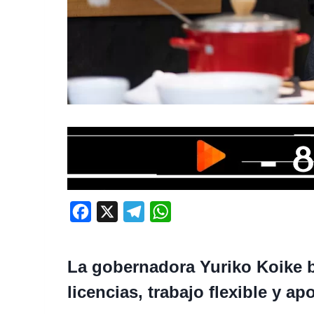
F
X
T
W
a
e
h
c
l
a
La gobernadora Yuriko Koike b
e
e
t
licencias, trabajo flexible y a
b
g
s