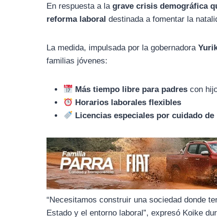
o
r
A
En respuesta a la
grave crisis demográfica q
o
a
p
reforma laboral
destinada a fomentar la natalid
k
m
p
La medida, impulsada por la gobernadora
Yuri
familias jóvenes:
Más tiempo libre para padres
con hij
Horarios laborales flexibles
Licencias especiales por cuidado d
“Necesitamos construir una sociedad donde ten
Estado y el entorno laboral”, expresó Koike dur