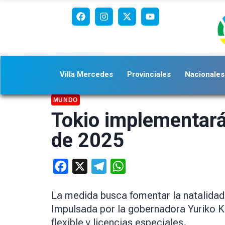
Villa Mercedes
Provinciales
Nacionales
MUNDO
Tokio implementará 
de 2025
Facebook
X
Telegram
WhatsApp
La medida busca fomentar la natalidad 
Impulsada por la gobernadora Yuriko Ko
flexible y licencias especiales.