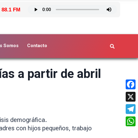
 88.1 FM
s Somos
Contacto
s a partir de abril
Face
X
Tele
risis demográfica.
adres con hijos pequeños, trabajo
What