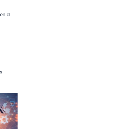
en el
s
as