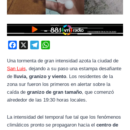
F
X
T
W
a
e
h
Una tormenta de gran intensidad azota la ciudad de
c
l
a
San Luis
, dejando a su paso una estampa desafiante
e
e
t
de
lluvia, granizo y viento
. Los residentes de la
b
g
s
zona sur fueron los primeros en alertar sobre la
o
r
A
caída de
granizo de gran tamaño
, que comenzó
o
a
p
alrededor de las 19:30 horas locales.
k
m
p
La intensidad del temporal fue tal que los fenómenos
climáticos pronto se propagaron hacia el
centro de