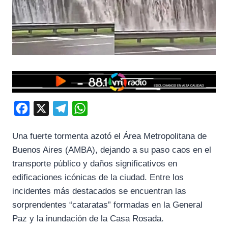
F
X
T
W
a
e
h
Una fuerte tormenta azotó el Área Metropolitana de
c
l
a
Buenos Aires (AMBA), dejando a su paso caos en el
e
e
t
transporte público y daños significativos en
b
g
s
edificaciones icónicas de la ciudad. Entre los
o
r
A
incidentes más destacados se encuentran las
o
a
p
sorprendentes “cataratas” formadas en la General
k
m
p
Paz y la inundación de la Casa Rosada.