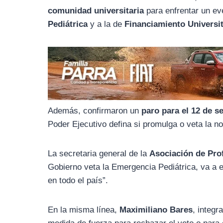
o
r
A
comunidad universitaria
para enfrentar un ev
o
a
p
Pediátrica
y a la de
Financiamiento Universit
k
m
p
Además, confirmaron un
paro para el 12 de s
Poder Ejecutivo defina si promulga o veta la n
La secretaria general de la
Asociación de Pro
Gobierno veta la Emergencia Pediátrica, va a e
en todo el país”.
En la misma línea,
Maximiliano Bares
, integr