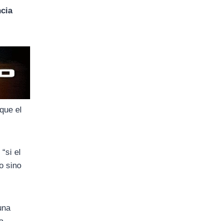
cia
que el
 “si el
o sino
una