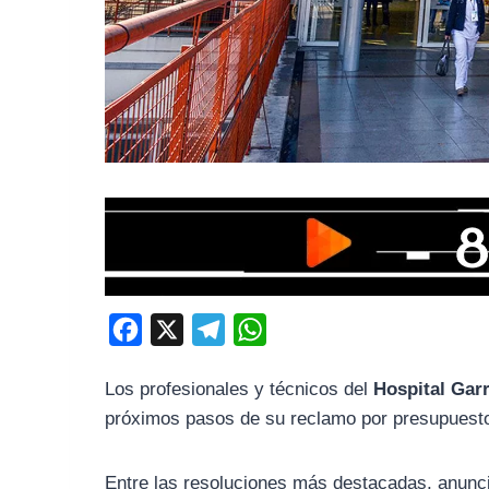
F
X
T
W
a
e
h
Los profesionales y técnicos del
Hospital Gar
c
l
a
próximos pasos de su reclamo por presupuesto 
e
e
t
b
g
s
Entre las resoluciones más destacadas, anunc