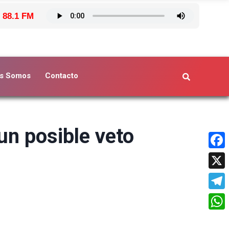
 88.1 FM
s Somos
Contacto
un posible veto
Face
X
Tele
What