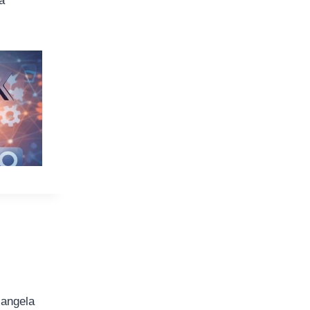
a
iangela