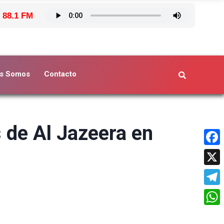
 88.1 FM
s Somos
Contacto
 de Al Jazeera en
Face
X
Tele
What