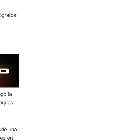
ógrafos
gó la
taques
sde una
tes en