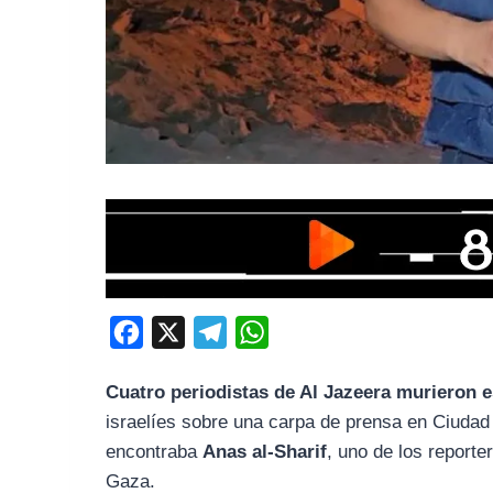
F
X
T
W
a
e
h
Cuatro periodistas de Al Jazeera murieron
c
l
a
israelíes sobre una carpa de prensa en Ciudad
e
e
t
encontraba
Anas al-Sharif
, uno de los reporte
b
g
s
Gaza.