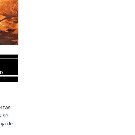
erzas
s se
nja de