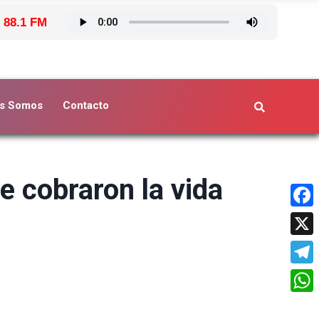
 88.1 FM
s Somos
Contacto
e cobraron la vida
Face
X
Tele
What