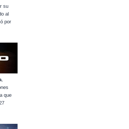
r su
do al
ió por
a
,
ones
ya que
 27