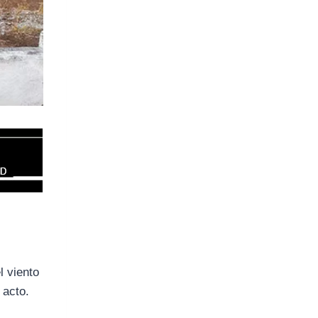
l viento
 acto.