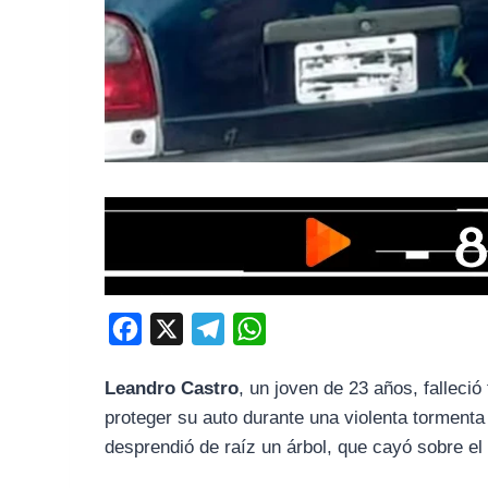
F
X
T
W
a
e
h
Leandro Castro
, un joven de 23 años, falleci
c
l
a
proteger su auto durante una violenta tormenta 
e
e
t
desprendió de raíz un árbol, que cayó sobre e
b
g
s