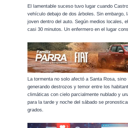
o
r
A
El lamentable suceso tuvo lugar cuando Castro
o
a
p
vehículo debajo de dos árboles. Sin embargo, l
k
m
p
joven dentro del auto. Según medios locales, e
casi 30 minutos. Un enfermero en el lugar const
La tormenta no solo afectó a Santa Rosa, sin
generando destrozos y temor entre los habitan
climáticas con cielo parcialmente nublado y un
para la tarde y noche del sábado se pronostic
grados.