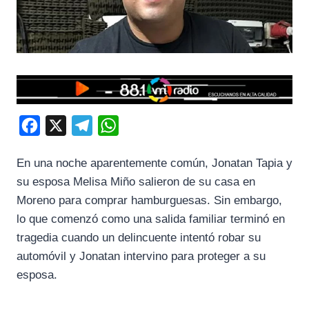
F
X
T
W
a
e
h
En una noche aparentemente común, Jonatan Tapia y
c
l
a
su esposa Melisa Miño salieron de su casa en
e
e
t
Moreno para comprar hamburguesas. Sin embargo,
b
g
s
lo que comenzó como una salida familiar terminó en
o
r
A
tragedia cuando un delincuente intentó robar su
o
a
p
automóvil y Jonatan intervino para proteger a su
k
m
p
esposa.