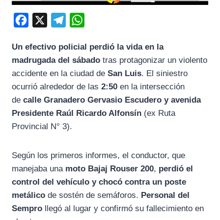
F
X
T
W
a
e
h
Un efectivo policial perdió la vida en la
c
l
a
madrugada del sábado
tras protagonizar un violento
e
e
t
accidente en la ciudad de
San Luis
. El siniestro
b
g
s
ocurrió alrededor de las
2:50
en la intersección
o
r
A
de
calle Granadero Gervasio Escudero y avenida
o
a
p
Presidente Raúl Ricardo Alfonsín
(ex Ruta
k
m
p
Provincial N° 3).
Según los primeros informes, el conductor, que
manejaba una
moto Bajaj Rouser 200
,
perdió el
control del vehículo y chocó contra un poste
metálico
de sostén de semáforos.
Personal del
Sempro
llegó al lugar y confirmó su fallecimiento en