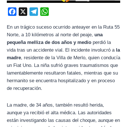
F
X
T
W
a
e
h
En un trágico suceso ocurrido anteayer en la Ruta 55
c
l
a
Norte, a 10 kilómetros al norte del peaje,
una
e
e
t
pequeña melliza de dos años y medio
perdió la
b
g
s
vida tras un accidente vial. El incidente involucró a
la
o
r
A
madre
, residente de la Villa de Merlo, quien conducía
o
a
p
un Fiat Uno. La niña sufrió graves traumatismos que
k
m
p
lamentablemente resultaron fatales, mientras que su
hermanito se encuentra hospitalizado y en proceso
de recuperación.
La madre, de 34 años, también resultó herida,
aunque ya recibió el alta médica. Las autoridades
están investigando las causas del choque, aunque en