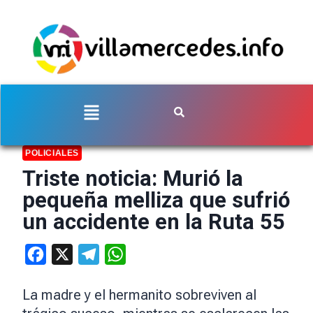
POLICIALES
Triste noticia: Murió la
pequeña melliza que sufrió
un accidente en la Ruta 55
Facebook
X
Telegram
WhatsApp
La madre y el hermanito sobreviven al