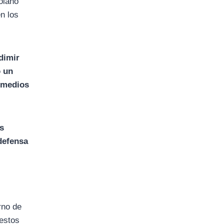
olano
n los
dimir
ó un
 medios
s
defensa
rno de
estos