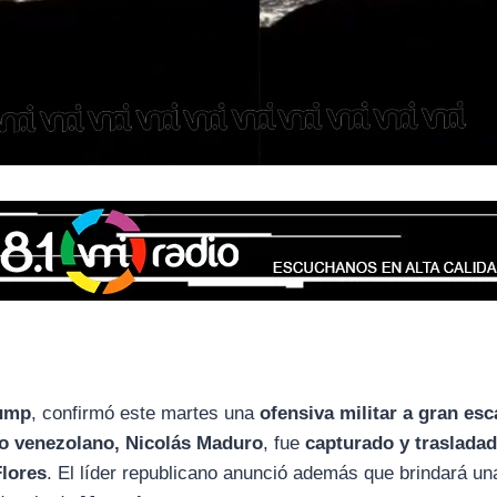
rump
, confirmó este martes una
ofensiva militar a gran esc
o venezolano, Nicolás Maduro
, fue
capturado y traslada
Flores
. El líder republicano anunció además que brindará un