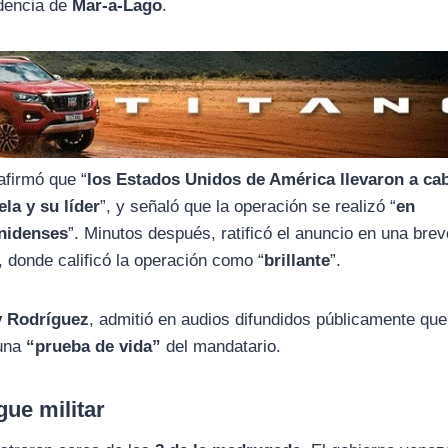
dencia de
Mar-a-Lago
.
afirmó que “
los Estados Unidos de América llevaron a ca
la y su líder
”, y señaló que la operación se realizó “
en
unidenses
”. Minutos después, ratificó el anuncio en una brev
, donde calificó la operación como “
brillante
”.
y Rodríguez
, admitió en audios difundidos públicamente que
 una
“prueba de vida”
del mandatario.
ue militar