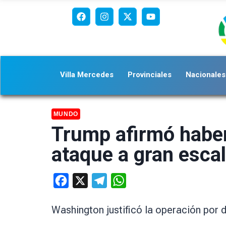
Villa Mercedes
Provinciales
Nacionales
MUNDO
Trump afirmó haber
ataque a gran esca
Facebook
X
Telegram
WhatsApp
Washington justificó la operación por 