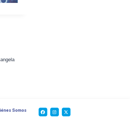
iangela
iénes Somos