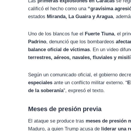
Las
primeras explosiones en Caracas
se regi
calificó el hecho como una
“gravísima agresió
estados
Miranda, La Guaira y Aragua
, además
Uno de los blancos fue el
Fuerte Tiuna
, el pri
Padrino
, denunció que los bombardeos
afecta
balance oficial de víctimas
. En un video difu
terrestres, aéreos, navales, fluviales y misil
Según un comunicado oficial, el gobierno decr
especiales
ante un conflicto militar externo. “
E
de la soberanía
”, expresó el texto.
Meses de presión previa
El ataque se produce tras
meses de presión m
Maduro, a quien Trump acusa de
liderar una 