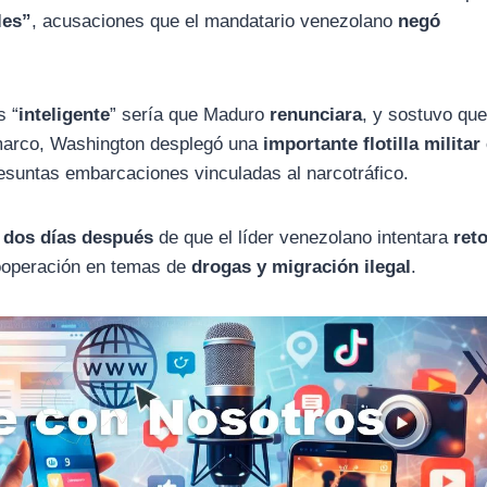
les”
, acusaciones que el mandatario venezolano
negó
s “
inteligente
” sería que Maduro
renunciara
, y sostuvo qu
marco, Washington desplegó una
importante flotilla militar
resuntas embarcaciones vinculadas al narcotráfico.
ó
dos días después
de que el líder venezolano intentara
ret
cooperación en temas de
drogas y migración ilegal
.