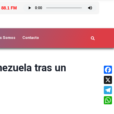
 88.1 FM
s Somos
Contacto
ezuela tras un
Face
X
Tele
What