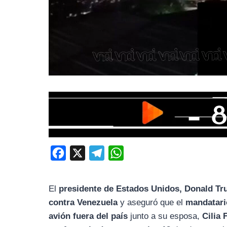
F
X
T
W
a
e
h
c
l
a
El
presidente de Estados Unidos, Donald T
e
e
t
contra Venezuela
y aseguró que el
mandatari
b
g
s
avión fuera del país
junto a su esposa,
Cilia 