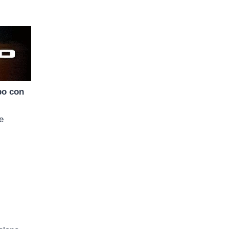
bo con
e