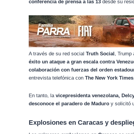
o
r
A
conferencia de prensa a las 13
desde su resi
o
a
p
k
m
p
A través de su red social
Truth Social
, Trump 
éxito un ataque a gran escala contra Venezue
colaboración con fuerzas del orden estado
entrevista telefónica con
The New York Times
En tanto, la
vicepresidenta venezolana, Delc
desconoce el paradero de Maduro
y solicitó
Explosiones en Caracas y desplieg