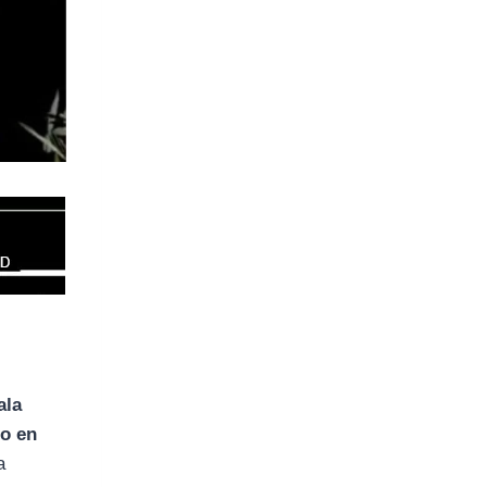
ala
do en
a