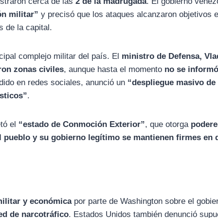
straron cerca de las
2 de la madrugada
. El gobierno venez
n militar”
y precisó que los ataques alcanzaron objetivos e
 de la capital.
ncipal complejo militar del país. El
ministro de Defensa, Vla
ron zonas civiles
, aunque hasta el momento
no se inform
ndido en redes sociales, anunció un
“despliegue masivo de
ísticos”
.
etó el
“estado de Conmoción Exterior”
, que otorga
podere
l pueblo y su gobierno legítimo se mantienen firmes en 
ilitar y económica
por parte de Washington sobre el gobie
red de narcotráfico
. Estados Unidos también denunció supu