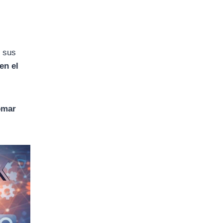
e sus
 en el
omar