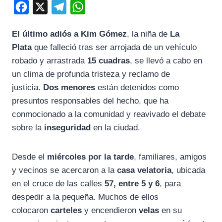
F
X
T
W
a
e
h
El último adiós a Kim Gómez
, la niña de
La
c
l
a
Plata
que falleció tras ser arrojada de un vehículo
e
e
t
robado y arrastrada
15 cuadras
, se llevó a cabo en
b
g
s
un clima de profunda tristeza y reclamo de
o
r
A
justicia.
Dos menores
están detenidos como
o
a
p
presuntos responsables del hecho, que ha
k
m
p
conmocionado a la comunidad y reavivado el debate
sobre la
inseguridad
en la ciudad.
Desde el
miércoles por la tarde
, familiares, amigos
y vecinos se acercaron a la
casa velatoria
, ubicada
en el cruce de las calles
57, entre 5 y 6
, para
despedir a la pequeña. Muchos de ellos
colocaron
carteles
y encendieron
velas
en su