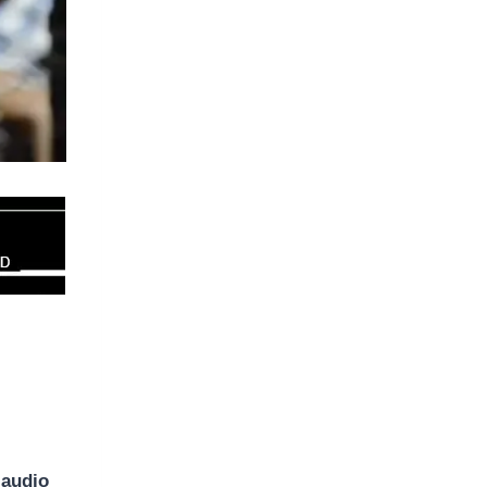
s
laudio