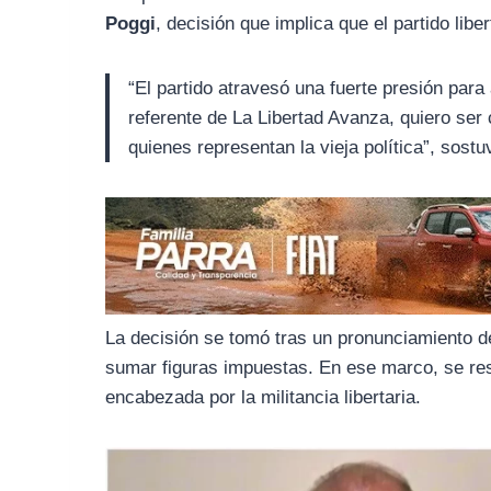
o
r
A
Poggi
, decisión que implica que el partido lib
o
a
p
k
m
p
“El partido atravesó una fuerte presión pa
referente de La Libertad Avanza, quiero ser 
quienes representan la vieja política”, sostuv
La decisión se tomó tras un pronunciamiento d
sumar figuras impuestas. En ese marco, se re
encabezada por la militancia libertaria.