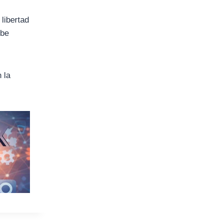
libertad
ebe
 la