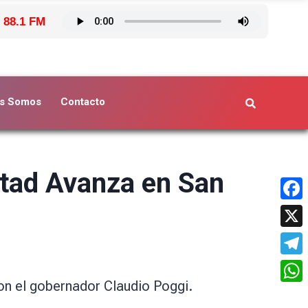
 88.1 FM
s Somos
Contacto
rtad Avanza en San
Face
X
Tele
con el gobernador Claudio Poggi.
What