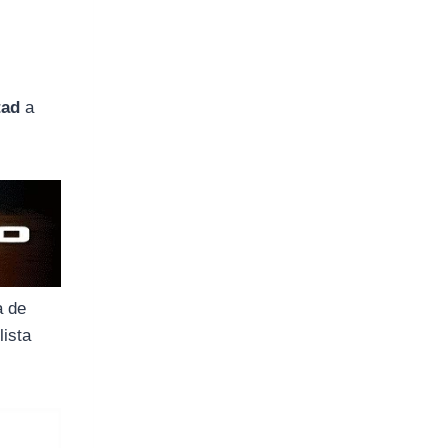
o
tad
a
a de
lista