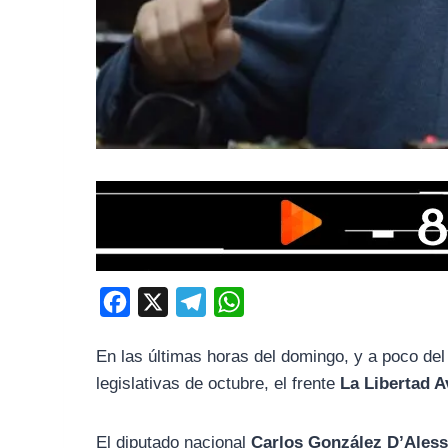
F
X
T
W
a
e
h
En las últimas horas del domingo, y a poco del 
c
l
a
legislativas de octubre, el frente
La Libertad 
e
e
t
b
g
s
El diputado nacional
Carlos González D’Ales