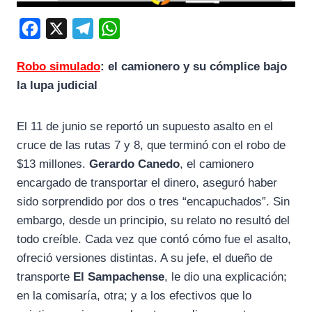
F
X
T
W
a
e
h
Robo simulado
: el camionero y su cómplice bajo
c
l
a
la lupa judicial
e
e
t
b
g
s
El 11 de junio se reportó un supuesto asalto en el
o
r
A
cruce de las rutas 7 y 8, que terminó con el robo de
o
a
p
$13 millones.
Gerardo Canedo
, el camionero
k
m
p
encargado de transportar el dinero, aseguró haber
sido sorprendido por dos o tres “encapuchados”. Sin
embargo, desde un principio, su relato no resultó del
todo creíble. Cada vez que contó cómo fue el asalto,
ofreció versiones distintas. A su jefe, el dueño de
transporte
El Sampachense
, le dio una explicación;
en la comisaría, otra; y a los efectivos que lo