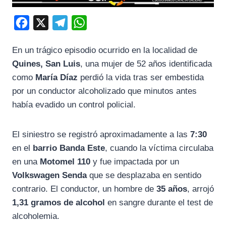
F
X
T
W
a
e
h
En un trágico episodio ocurrido en la localidad de
c
l
a
Quines, San Luis
, una mujer de 52 años identificada
e
e
t
como
María Díaz
perdió la vida tras ser embestida
b
g
s
por un conductor alcoholizado que minutos antes
o
r
A
había evadido un control policial.
o
a
p
k
m
p
El siniestro se registró aproximadamente a las
7:30
en el
barrio Banda Este
, cuando la víctima circulaba
en una
Motomel 110
y fue impactada por un
Volkswagen Senda
que se desplazaba en sentido
contrario. El conductor, un hombre de
35 años
, arrojó
1,31 gramos de alcohol
en sangre durante el test de
alcoholemia.