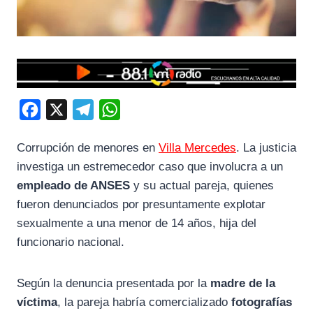
F
X
T
W
a
e
h
Corrupción de menores en
Villa Mercedes
. La justicia
c
l
a
investiga un estremecedor caso que involucra a un
e
e
t
empleado de ANSES
y su actual pareja, quienes
b
g
s
fueron denunciados por presuntamente explotar
o
r
A
sexualmente a una menor de 14 años, hija del
o
a
p
funcionario nacional.
k
m
p
Según la denuncia presentada por la
madre de la
víctima
, la pareja habría comercializado
fotografías