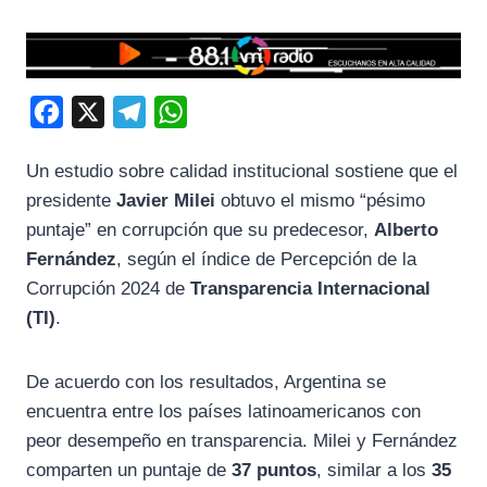
F
X
T
W
a
e
h
Un estudio sobre calidad institucional sostiene que el
c
l
a
presidente
Javier Milei
obtuvo el mismo “pésimo
e
e
t
puntaje” en corrupción que su predecesor,
Alberto
b
g
s
Fernández
, según el índice de Percepción de la
o
r
A
Corrupción 2024 de
Transparencia Internacional
o
a
p
(TI)
.
k
m
p
De acuerdo con los resultados, Argentina se
encuentra entre los países latinoamericanos con
peor desempeño en transparencia. Milei y Fernández
comparten un puntaje de
37 puntos
, similar a los
35