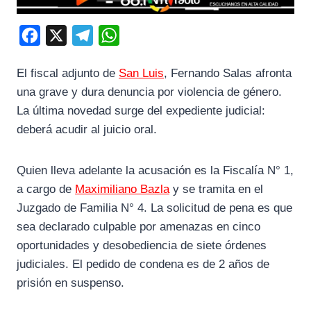
F
X
T
W
a
e
h
El fiscal adjunto de
San Luis
, Fernando Salas afronta
c
l
a
una grave y dura denuncia por violencia de género.
e
e
t
La última novedad surge del expediente judicial:
b
g
s
deberá acudir al juicio oral.
o
r
A
o
a
p
Quien lleva adelante la acusación es la Fiscalía N° 1,
k
m
p
a cargo de
Maximiliano Bazla
y se tramita en el
Juzgado de Familia N° 4. La solicitud de pena es que
sea declarado culpable por amenazas en cinco
oportunidades y desobediencia de siete órdenes
judiciales. El pedido de condena es de 2 años de
prisión en suspenso.