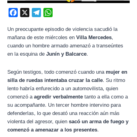
F
X
T
W
a
e
h
Un preocupante episodio de violencia sacudió la
c
l
a
mañana de este miércoles en
Villa Mercedes
,
e
e
t
cuando un hombre armado amenazó a transeúntes
b
g
s
en la esquina de
Junín y Balcarce
.
o
r
A
o
a
p
Según testigos, todo comenzó cuando una
mujer en
k
m
p
silla de ruedas intentaba cruzar la calle
. Su ritmo
lento habría enfurecido a un automovilista, quien
comenzó a
agredir verbalmente
tanto a ella como a
su acompañante. Un tercer hombre intervino para
defenderlas, lo que desató una reacción aún más
violenta del agresor, quien
sacó un arma de fuego y
comenzó a amenazar a los presentes
.