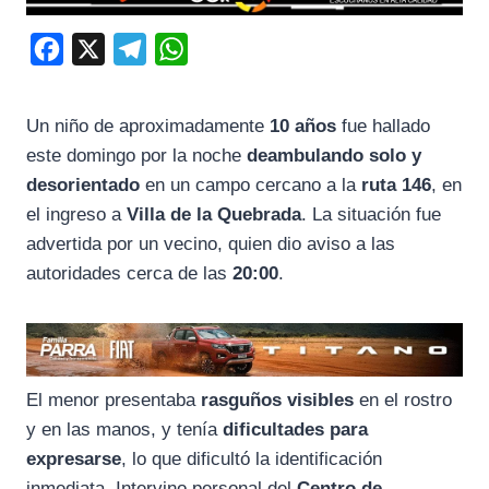
F
X
T
W
a
e
h
c
l
a
Un niño de aproximadamente
10 años
fue hallado
e
e
t
este domingo por la noche
deambulando solo y
b
g
s
desorientado
en un campo cercano a la
ruta 146
, en
o
r
A
el ingreso a
Villa de la Quebrada
. La situación fue
advertida por un vecino, quien dio aviso a las
o
a
p
autoridades cerca de las
20:00
.
k
m
p
El menor presentaba
rasguños visibles
en el rostro
y en las manos, y tenía
dificultades para
expresarse
, lo que dificultó la identificación
inmediata. Intervino personal del
Centro de