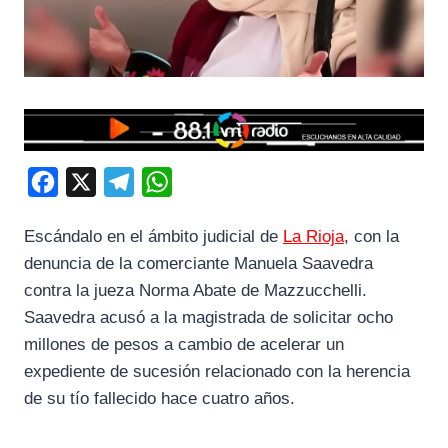
F
X
T
W
a
e
h
Escándalo en el ámbito judicial de
La Rioja
, con la
c
l
a
denuncia de la comerciante Manuela Saavedra
e
e
t
contra la jueza Norma Abate de Mazzucchelli.
b
g
s
Saavedra acusó a la magistrada de solicitar ocho
o
r
A
millones de pesos a cambio de acelerar un
o
a
p
expediente de sucesión relacionado con la herencia
k
m
p
de su tío fallecido hace cuatro años.