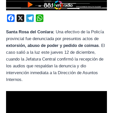
F
X
T
W
a
e
h
Santa Rosa del Conlara:
Una efectivo de la Policía
c
l
a
provincial fue denunciada por presuntos actos de
e
e
t
extorsión, abuso de poder y pedido de coimas
. El
b
g
s
caso salió a la luz este jueves 12 de diciembre,
o
r
A
cuando la Jefatura Central confirmó la recepción de
o
a
p
los audios que respaldan la denuncia y dio
k
m
p
intervención inmediata a la Dirección de Asuntos
Internos.