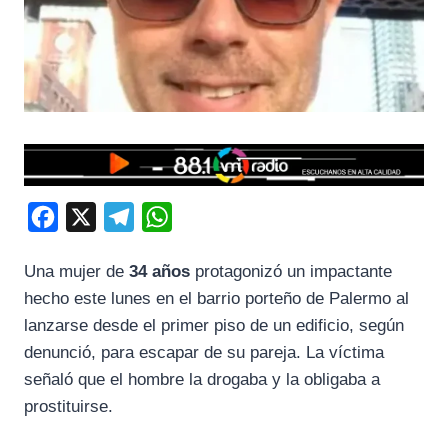
F
X
T
W
a
e
h
Una mujer de
34 años
protagonizó un impactante
c
l
a
hecho este lunes en el barrio porteño de Palermo al
e
e
t
lanzarse desde el primer piso de un edificio, según
b
g
s
denunció, para escapar de su pareja. La víctima
o
r
A
señaló que el hombre la drogaba y la obligaba a
o
a
p
prostituirse.
k
m
p