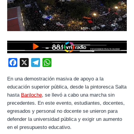
F
X
T
W
a
e
h
En una demostración masiva de apoyo a la
c
l
a
educación superior pública, desde la pintoresca Salta
e
e
t
hasta
Bariloche
, se llevó a cabo una marcha sin
b
g
s
precedentes. En este evento, estudiantes, docentes,
o
r
A
egresados y personal no docente se unieron para
o
a
p
defender la universidad pública y exigir un aumento
k
m
p
en el presupuesto educativo.