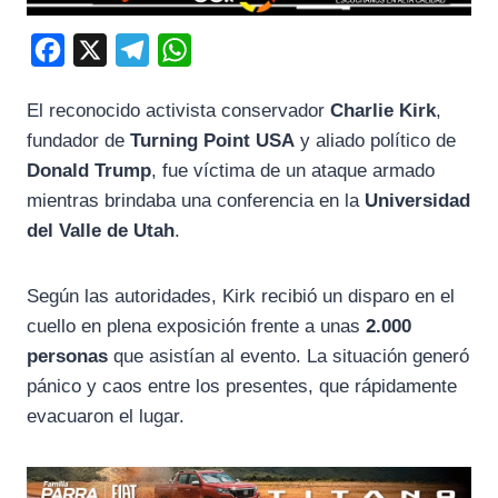
F
X
T
W
a
e
h
El reconocido activista conservador
Charlie Kirk
,
c
l
a
fundador de
Turning Point USA
y aliado político de
e
e
t
Donald Trump
, fue víctima de un ataque armado
b
g
s
mientras brindaba una conferencia en la
Universidad
o
r
A
del Valle de Utah
.
o
a
p
k
m
p
Según las autoridades, Kirk recibió un disparo en el
cuello en plena exposición frente a unas
2.000
personas
que asistían al evento. La situación generó
pánico y caos entre los presentes, que rápidamente
evacuaron el lugar.