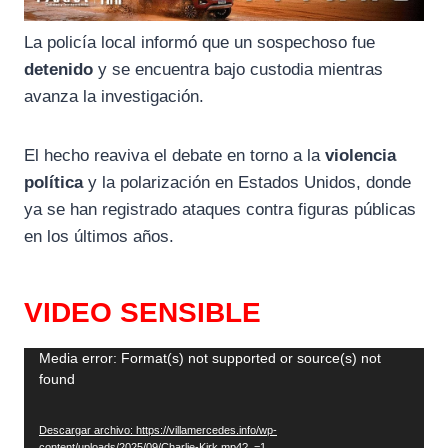
La policía local informó que un sospechoso fue
detenido
y se encuentra bajo custodia mientras
avanza la investigación.
El hecho reaviva el debate en torno a la
violencia
política
y la polarización en Estados Unidos, donde
ya se han registrado ataques contra figuras públicas
en los últimos años.
VIDEO SENSIBLE
R
Media error: Format(s) not supported or source(s) not
found
e
p
Descargar archivo: https://villamercedes.info/wp-
r
content/uploads/2025/09/Charlie-Kirk.mp4?_=1