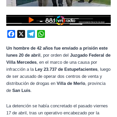
F
X
T
W
a
e
h
Un hombre de 42 años fue enviado a prisión este
c
l
a
lunes 20 de abril
, por orden del
Juzgado Federal de
e
e
t
Villa Mercedes
, en el marco de una causa por
b
g
s
infracción a la
Ley 23.737 de Estupefacientes
, luego
o
r
A
de ser acusado de operar dos centros de venta y
o
a
p
distribución de drogas en
Villa de Merlo
, provincia
k
m
p
de
San Luis
.
La detención se había concretado el pasado viernes
17 de abril, tras un operativo encabezado por la