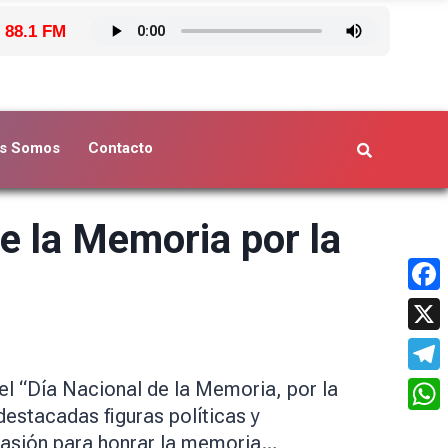
 88.1 FM
s Somos
Contacto
e la Memoria por la
Face
X
Tele
l “Día Nacional de la Memoria, por la
destacadas figuras políticas y
What
 ocasión para honrar la memoria…