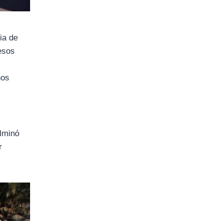
ia de
esos
hos
ulminó
r