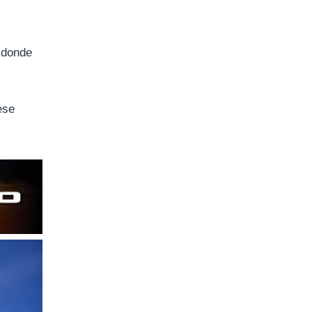
 donde
ese