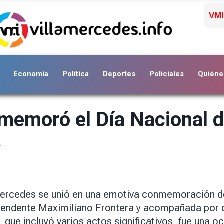
VMI
Economía
Política
Deportes
Policiales
Quiéne
memoró el Día Nacional d
a
Mercedes se unió en una emotiva conmemoración de
 intendente Maximiliano Frontera y acompañada por 
, que incluyó varios actos significativos, fue una