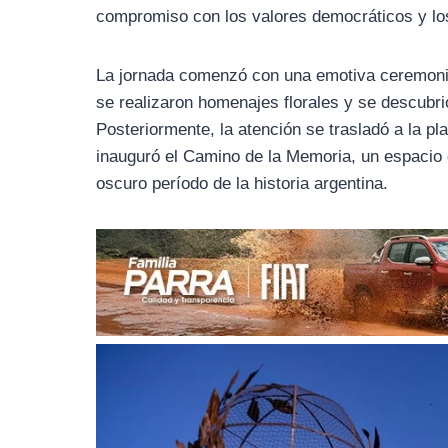
o
r
A
compromiso con los valores democráticos y l
o
a
p
k
m
p
La jornada comenzó con una emotiva ceremoni
se realizaron homenajes florales y se descubri
Posteriormente, la atención se trasladó a la p
inauguró el Camino de la Memoria, un espacio
oscuro período de la historia argentina.