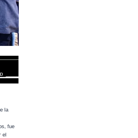
e la
os, fue
 el