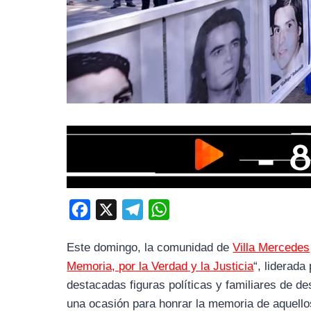
F
X
T
W
a
e
h
Este domingo, la comunidad de
Villa Mercedes
c
l
a
Memoria, por la Verdad y la Justicia
“, liderad
e
e
t
destacadas figuras políticas y familiares de de
b
g
s
una ocasión para honrar la memoria de aquellos 