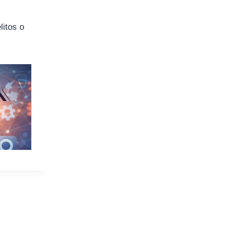
s
litos o