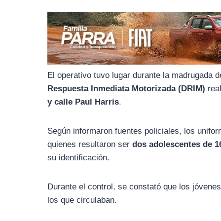
o
r
A
o
a
p
k
m
p
El operativo tuvo lugar durante la madrugada 
Respuesta Inmediata Motorizada (DRIM)
real
y calle Paul Harris
.
Según informaron fuentes policiales, los unif
quienes resultaron ser
dos adolescentes de 1
su identificación.
Durante el control, se constató que los jóvene
los que circulaban.