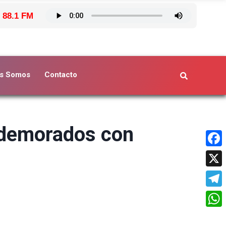
 88.1 FM
s Somos
Contacto
n demorados con
Face
X
Tele
What