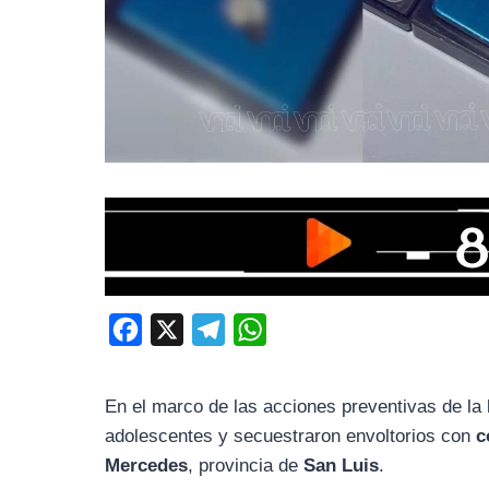
F
X
T
W
a
e
h
c
l
a
En el marco de las acciones preventivas de la
e
e
t
adolescentes y secuestraron envoltorios con
c
b
g
s
Mercedes
, provincia de
San Luis
.