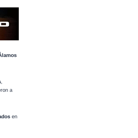
 Álamos
s
,
eron a
ados
en