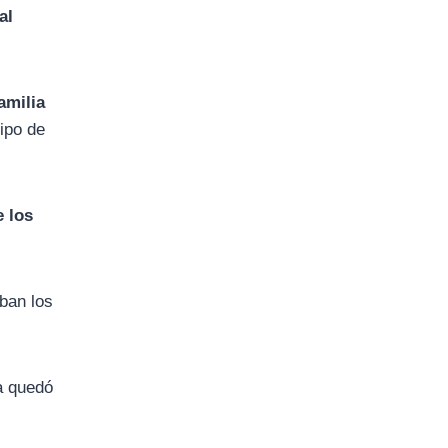
al
amilia
tipo de
e los
ban los
a quedó