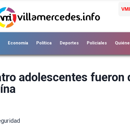
VMI
Economía
Política
Deportes
Policiales
Quiéne
atro adolescentes fuero
ína
eguridad