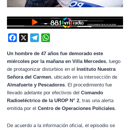
F
X
T
W
a
e
h
Un hombre de 47 años fue demorado este
c
l
a
miércoles por la mañana en Villa Mercedes
, luego
e
e
t
de protagonizar disturbios en el
Instituto Nuestra
b
g
s
Señora del Carmen
, ubicado en la intersección de
o
r
A
Almafuerte y Pescadores
. El procedimiento fue
o
a
p
llevado adelante por efectivos del
Comando
k
m
p
Radioeléctrico de la UROP N° 2
, tras una alerta
emitida por el
Centro de Operaciones Policiales
.
De acuerdo a la información oficial, el episodio se