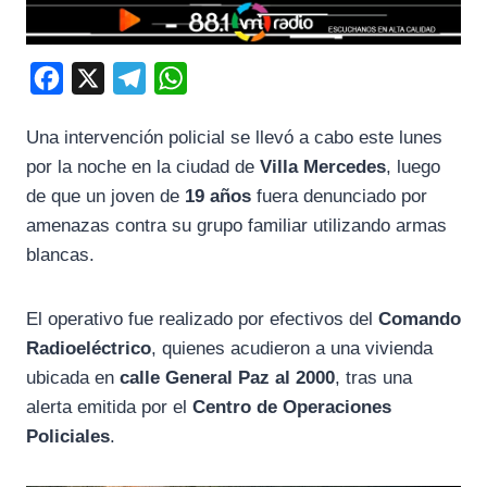
F
X
T
W
a
e
h
Una intervención policial se llevó a cabo este lunes
c
l
a
por la noche en la ciudad de
Villa Mercedes
, luego
e
e
t
de que un joven de
19 años
fuera denunciado por
b
g
s
amenazas contra su grupo familiar utilizando armas
o
r
A
blancas.
o
a
p
k
m
p
El operativo fue realizado por efectivos del
Comando
Radioeléctrico
, quienes acudieron a una vivienda
ubicada en
calle General Paz al 2000
, tras una
alerta emitida por el
Centro de Operaciones
Policiales
.