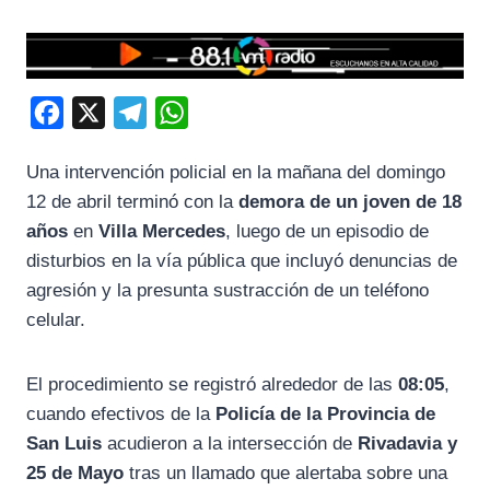
F
X
T
W
a
e
h
Una intervención policial en la mañana del domingo
c
l
a
12 de abril terminó con la
demora de un joven de 18
e
e
t
años
en
Villa Mercedes
, luego de un episodio de
b
g
s
disturbios en la vía pública que incluyó denuncias de
o
r
A
agresión y la presunta sustracción de un teléfono
o
a
p
celular.
k
m
p
El procedimiento se registró alrededor de las
08:05
,
cuando efectivos de la
Policía de la Provincia de
San Luis
acudieron a la intersección de
Rivadavia y
25 de Mayo
tras un llamado que alertaba sobre una