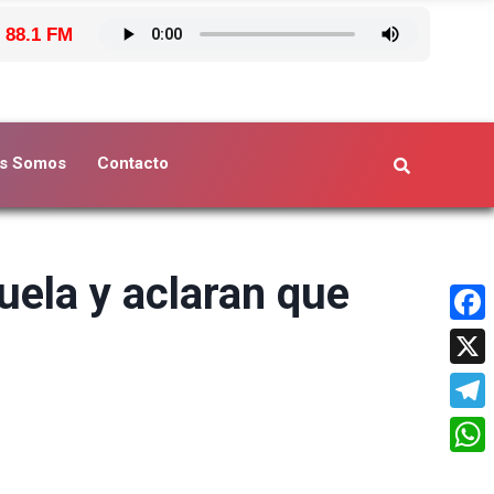
 88.1 FM
s Somos
Contacto
ela y aclaran que
Face
X
Tele
What