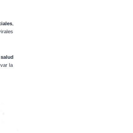
ciales
,
irales
 salud
var la