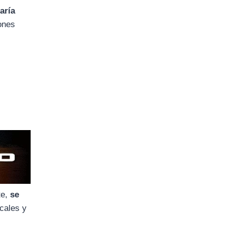
María
iones
te,
se
ocales y