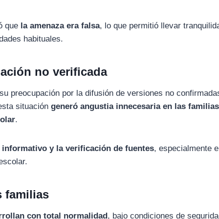
mó que
la amenaza era falsa
, lo que permitió llevar tranquilid
dades habituales.
mación no verificada
su preocupación por la difusión de versiones no confirmada
esta situación
generó angustia innecesaria en las familias
colar
.
 informativo y la verificación de fuentes
, especialmente 
escolar.
 familias
rrollan con total normalidad
, bajo condiciones de segurid