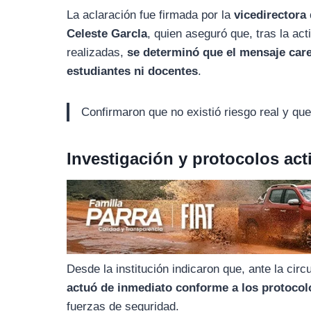
o
r
A
La aclaración fue firmada por la
vicedirectora
o
a
p
Celeste Garcla
, quien aseguró que, tras la ac
k
m
p
realizadas,
se determinó que el mensaje care
estudiantes ni docentes
.
Confirmaron que no existió riesgo real y qu
Investigación y protocolos ac
Desde la institución indicaron que, ante la cir
actuó de inmediato conforme a los protocol
fuerzas de seguridad.