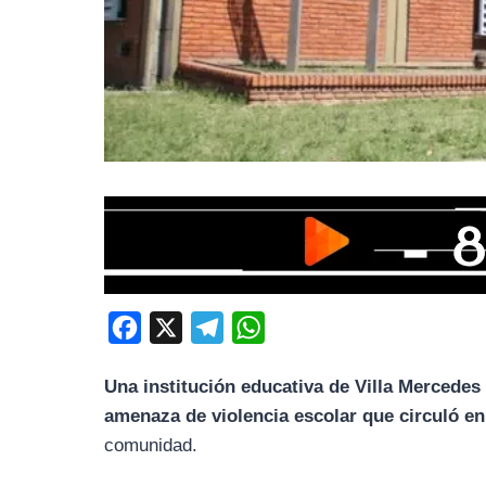
F
X
T
W
a
e
h
Una institución educativa de Villa Mercede
c
l
a
amenaza de violencia escolar que circuló e
e
e
t
comunidad.
b
g
s