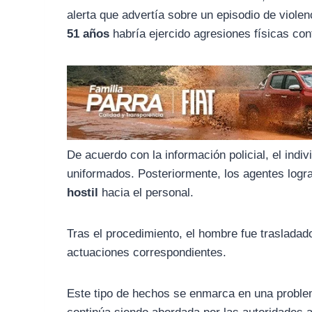
o
r
A
alerta que advertía sobre un episodio de violenc
o
a
p
51 años
habría ejercido agresiones físicas co
k
m
p
De acuerdo con la información policial, el indi
uniformados. Posteriormente, los agentes logr
hostil
hacia el personal.
Tras el procedimiento, el hombre fue trasladad
actuaciones correspondientes.
Este tipo de hechos se enmarca en una problem