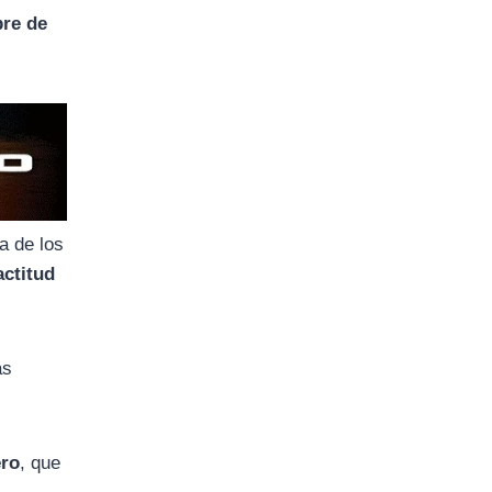
re de
a de los
actitud
as
ero
, que