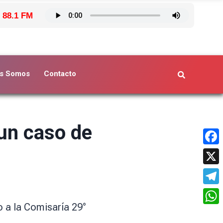
 88.1 FM
s Somos
Contacto
 un caso de
Face
X
Tele
o a la Comisaría 29°
What