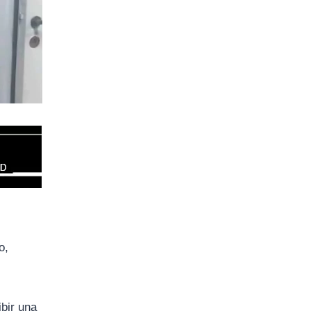
o,
ibir una