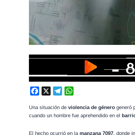
F
X
T
W
a
e
h
Una situación de
violencia de género
generó 
c
l
a
cuando un hombre fue aprehendido en el
barri
e
e
t
b
g
s
El hecho ocurrió en la
manzana 7097
, donde i