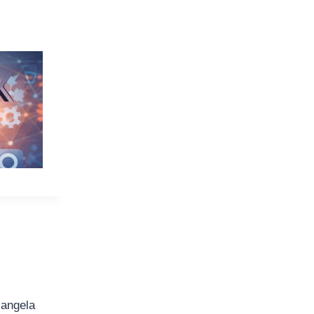
iangela