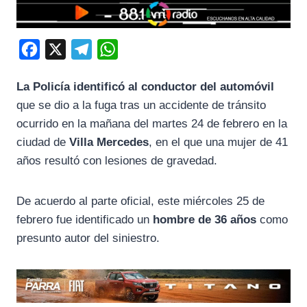
F
X
T
W
a
e
h
La Policía identificó al conductor del automóvil
c
l
a
que se dio a la fuga tras un accidente de tránsito
e
e
t
ocurrido en la mañana del martes 24 de febrero en la
b
g
s
ciudad de
Villa Mercedes
, en el que una mujer de 41
o
r
A
años resultó con lesiones de gravedad.
o
a
p
k
m
p
De acuerdo al parte oficial, este miércoles 25 de
febrero fue identificado un
hombre de 36 años
como
presunto autor del siniestro.