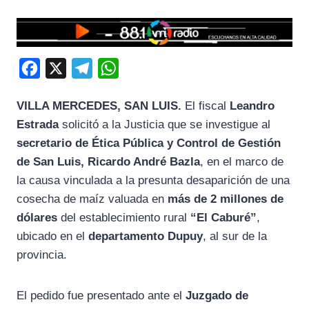
F
X
T
W
a
e
h
VILLA MERCEDES, SAN LUIS.
El fiscal
Leandro
c
l
a
Estrada
solicitó a la Justicia que se investigue al
e
e
t
secretario de Ética Pública y Control de Gestión
b
g
s
de San Luis, Ricardo André Bazla
, en el marco de
o
r
A
la causa vinculada a la presunta desaparición de una
o
a
p
cosecha de maíz valuada en
más de 2 millones de
k
m
p
dólares
del establecimiento rural
“El Caburé”
,
ubicado en el
departamento Dupuy
, al sur de la
provincia.
El pedido fue presentado ante el
Juzgado de