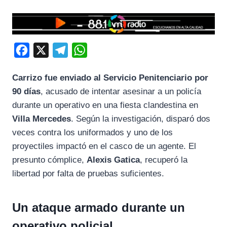
F
X
T
W
a
e
h
Carrizo fue enviado al Servicio Penitenciario por
c
l
a
90 días
, acusado de intentar asesinar a un policía
e
e
t
durante un operativo en una fiesta clandestina en
b
g
s
Villa Mercedes
. Según la investigación, disparó dos
o
r
A
veces contra los uniformados y uno de los
o
a
p
proyectiles impactó en el casco de un agente. El
k
m
p
presunto cómplice,
Alexis Gatica
, recuperó la
libertad por falta de pruebas suficientes.
Un ataque armado durante un
operativo policial