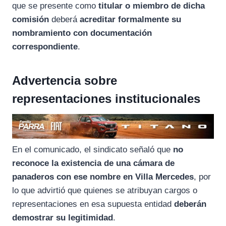
que
se
presente
como
titular
o
miembro
de
dicha
comisión
deberá
acreditar
formalmente
su
nombramiento
con
documentación
correspondiente
.
Advertencia
sobre
representaciones
institucionales
En
el
comunicado,
el
sindicato
señaló
que
no
reconoce
la
existencia
de
una
cámara
de
panaderos
con
ese
nombre
en
Villa
Mercedes
,
por
lo
que
advirtió
que
quienes
se
atribuyan
cargos
o
representaciones
en
esa
supuesta
entidad
deberán
demostrar
su
legitimidad
.