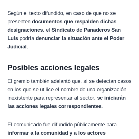
Según
el
texto
difundido,
en
caso
de
que
no
se
presenten
documentos
que
respalden
dichas
designaciones
,
el
Sindicato
de
Panaderos
San
Luis
podría
denunciar
la
situación
ante
el
Poder
Judicial
.
Posibles
acciones
legales
El
gremio
también
adelantó
que,
si
se
detectan
casos
en
los
que
se
utilice
el
nombre
de
una
organización
inexistente
para
representar
al
sector,
se
iniciarán
las
acciones
legales
correspondientes
.
El
comunicado
fue
difundido
públicamente
para
informar
a
la
comunidad
y
a
los
actores