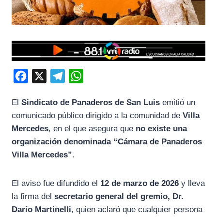
F
X
T
W
a
e
h
El
Sindicato
de
Panaderos
de
San
Luis
emitió
un
c
l
a
comunicado
público
dirigido
a
la
comunidad
de
Villa
e
e
t
Mercedes
,
en
el
que
asegura
que
no
existe
una
b
g
s
organización
denominada “
Cámara
de
Panaderos
o
r
A
Villa
Mercedes”
.
o
a
p
k
m
p
El
aviso
fue
difundido
el
12
de
marzo
de
2026
y
lleva
la
firma
del
secretario
general
del
gremio,
Dr.
Darío
Martinelli
,
quien
aclaró
que
cualquier
persona