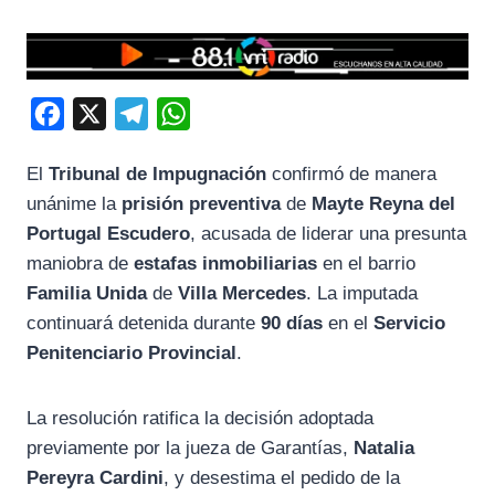
F
X
T
W
a
e
h
El
Tribunal de Impugnación
confirmó de manera
c
l
a
unánime la
prisión preventiva
de
Mayte Reyna del
e
e
t
Portugal Escudero
, acusada de liderar una presunta
b
g
s
maniobra de
estafas inmobiliarias
en el barrio
o
r
A
Familia Unida
de
Villa Mercedes
. La imputada
o
a
p
continuará detenida durante
90 días
en el
Servicio
k
m
p
Penitenciario Provincial
.
La resolución ratifica la decisión adoptada
previamente por la jueza de Garantías,
Natalia
Pereyra Cardini
, y desestima el pedido de la