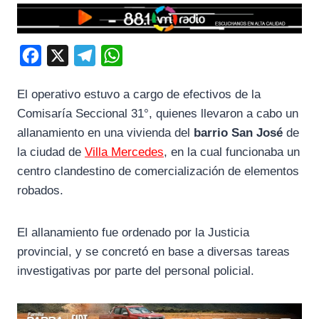
F
X
T
W
a
e
h
El operativo estuvo a cargo de efectivos de la
c
l
a
Comisaría Seccional 31°, quienes llevaron a cabo un
e
e
t
allanamiento en una vivienda del
barrio San José
de
b
g
s
la ciudad de
Villa Mercedes
, en la cual funcionaba un
o
r
A
centro clandestino de comercialización de elementos
o
a
p
robados.
k
m
p
El allanamiento fue ordenado por la Justicia
provincial, y se concretó en base a diversas tareas
investigativas por parte del personal policial.