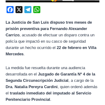
F
X
T
W
a
e
h
La Justicia de San Luis dispuso tres meses de
c
l
a
prisión preventiva para Fernando Alexander
e
e
t
Carrizo
, acusado de efectuar un disparo contra un
b
g
s
policía que impactó en su casco de seguridad
o
r
A
durante un hecho ocurrido el
22 de febrero en Villa
o
a
p
Mercedes
.
k
m
p
La medida fue resuelta durante una audiencia
desarrollada en el
Juzgado de Garantía Nº 4 de la
Segunda Circunscripción Judicial
, a cargo de la
Dra. Natalia Pereyra Cardini
, quien ordenó además
el
traslado inmediato del imputado al Servicio
Penitenciario Provincial
.