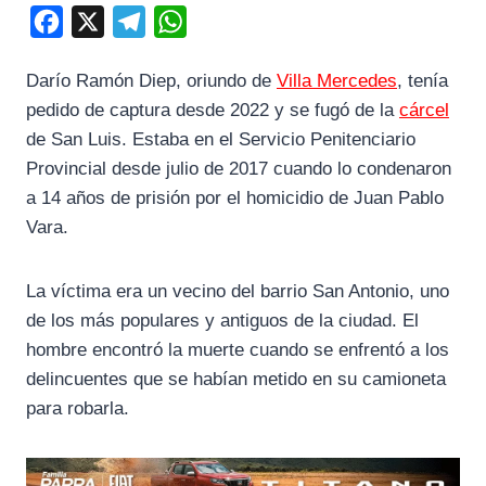
F
X
T
W
a
e
h
Darío Ramón Diep, oriundo de
Villa Mercedes
, tenía
c
l
a
pedido de captura desde 2022 y se fugó de la
cárcel
e
e
t
de San Luis. Estaba en el Servicio Penitenciario
b
g
s
Provincial desde julio de 2017 cuando lo condenaron
o
r
A
a 14 años de prisión por el homicidio de Juan Pablo
o
a
p
Vara.
k
m
p
La víctima era un vecino del barrio San Antonio, uno
de los más populares y antiguos de la ciudad. El
hombre encontró la muerte cuando se enfrentó a los
delincuentes que se habían metido en su camioneta
para robarla.